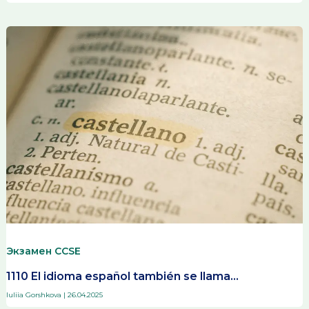
Экзамен CCSE
1110 El idioma español también se llama…
Iuliia Gorshkova
|
26.04.2025