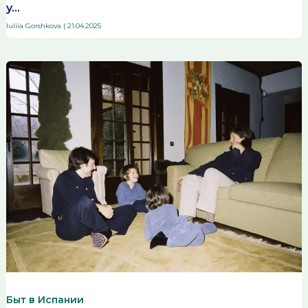
y…
Iuliia Gorshkova
|
21.04.2025
Быт в Испании