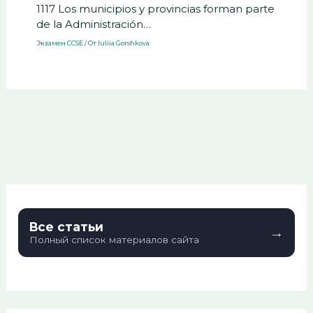
1117 Los municipios y provincias forman parte
de la Administración…
Экзамен CCSE
/ От
Iuliia Gorshkova
Все статьи
→
Полный список материалов сайта