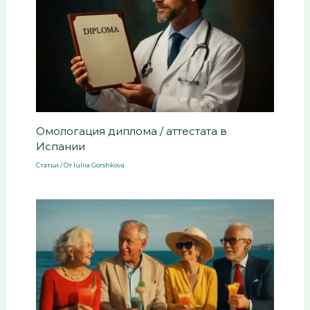
Омологация диплома / аттестата в
Испании
Статьи
/ От
Iuliia Gorshkova