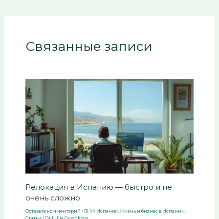
Связанные записи
Релокация в Испанию — быстро и не
очень сложно
Оставьте комментарий
/
ВНЖ Испания
,
Жизнь и бизнес в Испании
,
Статьи
/ От
Iuliia Gorshkova