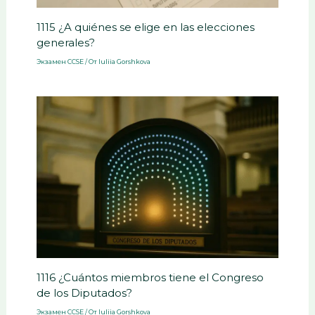
1115 ¿A quiénes se elige en las elecciones
generales?
Экзамен CCSE
/ От
Iuliia Gorshkova
1116 ¿Cuántos miembros tiene el Congreso
de los Diputados?
Экзамен CCSE
/ От
Iuliia Gorshkova