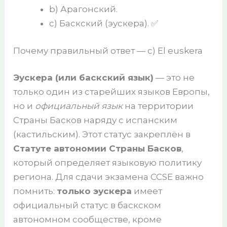
b) Арагонский.
c) Баскский (эускера). ✅
Почему правильный ответ — c) El euskera
Эускера (или баскский язык)
— это не
только один из старейших языков Европы,
но и
официальный язык
на территории
Страны Басков наряду с испанским
(кастильским). Этот статус закреплён в
Статуте автономии Страны Басков
,
который определяет языковую политику
региона. Для сдачи экзамена CCSE важно
помнить:
только эускера
имеет
официальный статус в баскском
автономном сообществе, кроме