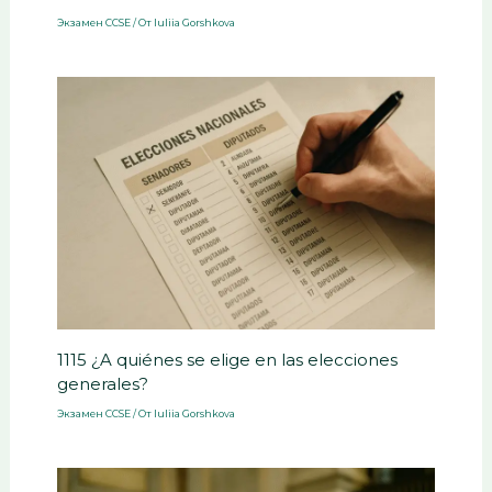
Экзамен CCSE
/ От
Iuliia Gorshkova
1115 ¿A quiénes se elige en las elecciones
generales?
Экзамен CCSE
/ От
Iuliia Gorshkova