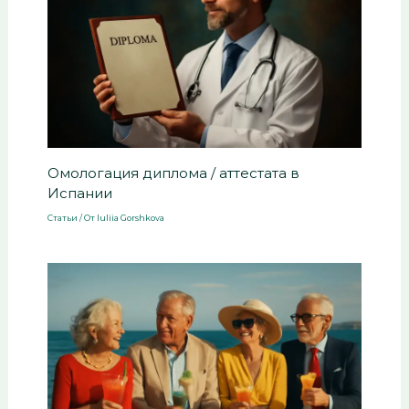
Омологация диплома / аттестата в
Испании
Статьи
/ От
Iuliia Gorshkova