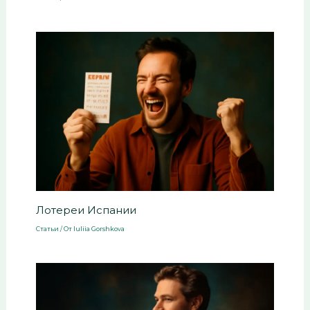
Лотереи Испании
Статьи
/ От
Iuliia Gorshkova