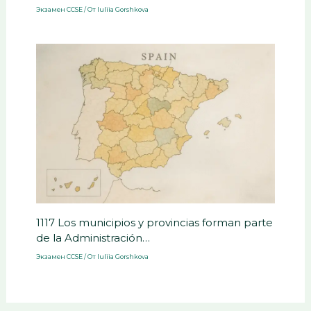
Экзамен CCSE
/ От
Iuliia Gorshkova
1117 Los municipios y provincias forman parte
de la Administración…
Экзамен CCSE
/ От
Iuliia Gorshkova