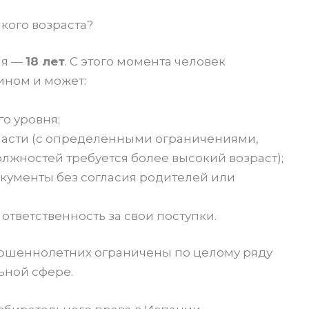
акого возраста?
ия —
18 лет
. С этого момента человек
ном и может:
о уровня;
ласти (с определёнными ограничениями,
лжностей требуется более высокий возраст);
ументы без согласия родителей или
тветственность за свои поступки.
вершеннолетних ограничены по целому ряду
льной сфере.