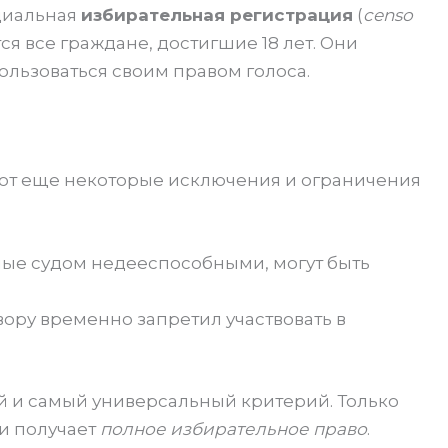
циальная
избирательная регистрация
(
censo
тся все граждане, достигшие 18 лет. Они
ользоваться своим правом голоса.
уют еще некоторые исключения и ограничения
ые судом недееспособными, могут быть
вору временно запретил участвовать в
й и самый универсальный критерий. Только
ии получает
полное избирательное право
.