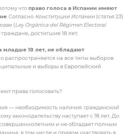
 потому что
право голоса в Испании имеют
не
. Согласно
Конституции Испании
(статья 23)
раве
(
Ley Orgánica del Régimen Electoral
т граждане, достигшие 18 лет.
а младше 18 лет, не обладают
о распространяется на все типы выборов:
иципальные и выборы в Европейский
ют права голосовать?
ния — необходимость наличия
гражданской
кому законодательству наступает с 18 лет. До
несовершеннолетним и не обладает полным
нина, в том числе и правом участвовать в