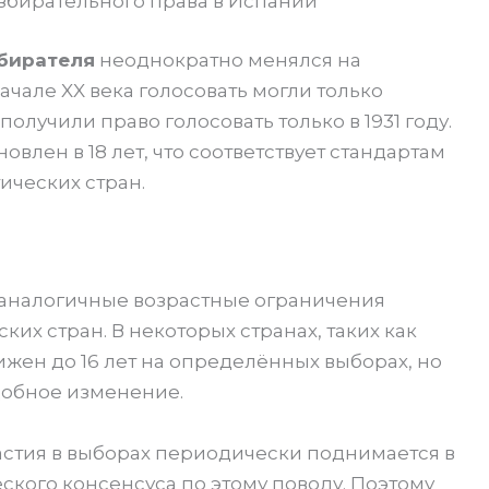
збирательного права в Испании
збирателя
неоднократно менялся на
чале XX века голосовать могли только
олучили право голосовать только в 1931 году.
влен в 18 лет, что соответствует стандартам
ических стран.
 аналогичные возрастные ограничения
их стран. В некоторых странах, таких как
ижен до 16 лет на определённых выборах, но
добное изменение.
астия в выборах периодически поднимается в
ского консенсуса по этому поводу. Поэтому