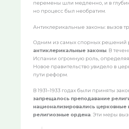
перемены шли медленно, и в глуби
но процесс был необратим.
Антиклерикальные законы: вызов т
Одним из самых спорных решений р
антиклерикальные законы
. В тече
Испании огромную роль, определяя 
Новое правительство увидело в цер
пути реформ.
В 1931–1933 годах были приняты зак
запрещалось преподавание религи
национализировались церковные 
религиозные ордена
. Эти меры вы