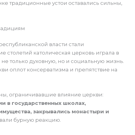
нке традиционные устои оставались сильны,
радициям
еспубликанской власти стали
ние столетий католическая церковь играла в
не только духовную, но и социальную жизнь.
кви оплот консерватизма и препятствие на
оны, ограничивавшие влияние церкви:
и в государственных школах,
имущества, закрывались монастыри и
звали бурную реакцию.