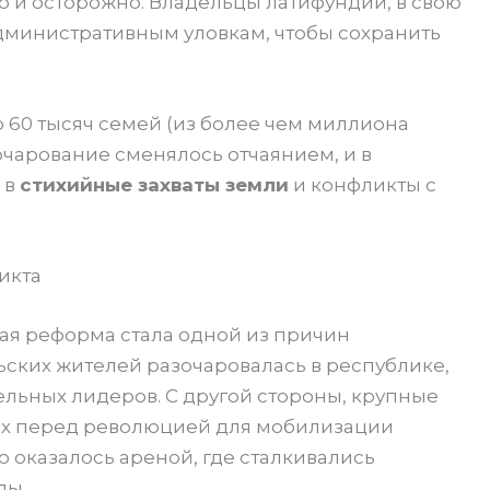
 и осторожно. Владельцы латифундий, в свою
дминистративным уловкам, чтобы сохранить
ло 60 тысяч семей (из более чем миллиона
чарование сменялось отчаянием, и в
 в
стихийные захваты земли
и конфликты с
икта
ая реформа стала одной из причин
ьских жителей разочаровалась в республике,
ельных лидеров. С другой стороны, крупные
ах перед революцией для мобилизации
 оказалось ареной, где сталкивались
лы.