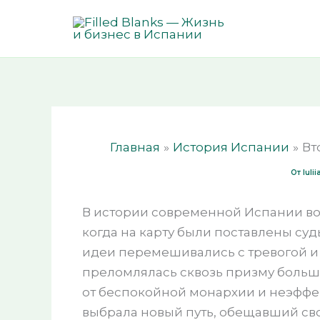
Перейти
к
содержимому
Главная
История Испании
Вт
От
Iuli
В истории современной Испании во
когда на карту были поставлены су
идеи перемешивались с тревогой и
преломлялась сквозь призму больш
от беспокойной монархии и неэффект
выбрала новый путь, обещавший сво