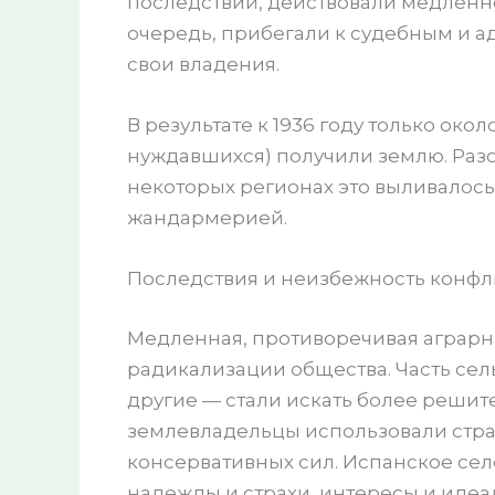
последствий, действовали медленно
очередь, прибегали к судебным и а
свои владения.
В результате к 1936 году только око
нуждавшихся) получили землю. Разо
некоторых регионах это выливалось
жандармерией.
Последствия и неизбежность конфл
Медленная, противоречивая аграрн
радикализации общества. Часть сел
другие — стали искать более решит
землевладельцы использовали стр
консервативных сил. Испанское село
надежды и страхи, интересы и идеа