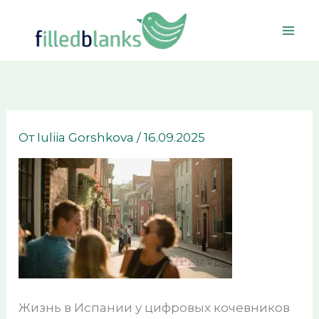
Перейти
к
содержимому
От
Iuliia Gorshkova
/
16.09.2025
Жизнь в Испании у цифровых кочевников