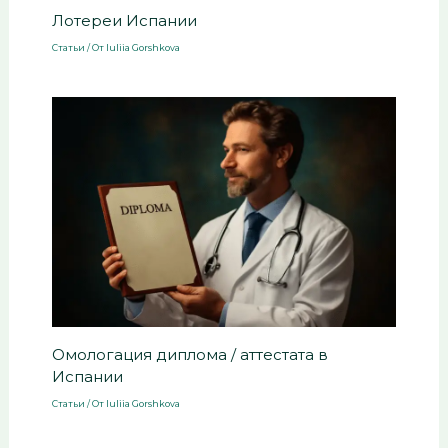
Лотереи Испании
Статьи
/ От
Iuliia Gorshkova
Омологация диплома / аттестата в
Испании
Статьи
/ От
Iuliia Gorshkova