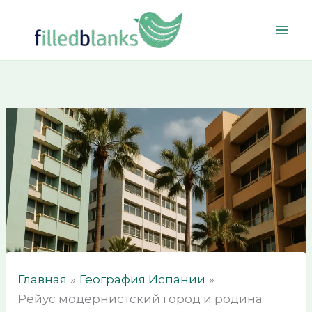
Перейти
к
содержимому
Главная
География Испании
Рейус модернистский город и родина