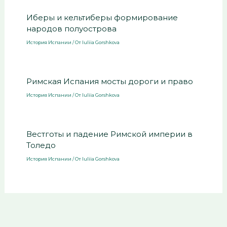
Иберы и кельтиберы формирование
народов полуострова
История Испании
/ От
Iuliia Gorshkova
Римская Испания мосты дороги и право
История Испании
/ От
Iuliia Gorshkova
Вестготы и падение Римской империи в
Толедо
История Испании
/ От
Iuliia Gorshkova