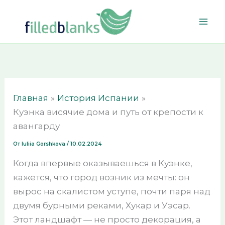
Перейти
к
содержимому
Главная
История Испании
Куэнка висячие дома и путь от крепости к
авангарду
От
Iuliia Gorshkova
/
10.02.2024
Когда впервые оказываешься в Куэнке,
кажется, что город возник из мечты: он
вырос на скалистом уступе, почти паря над
двумя бурными реками, Хукар и Уэсар.
Этот ландшафт — не просто декорация, а