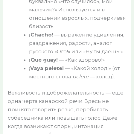
буквально «Что случилось, мой
мальчик?» Используется и в
отношении взрослых, подчеркивая
близость.
¡Chacho!
— выражение удивления,
раздражения, радости, аналог
русского «Ого!» или «Ну ты даешь!»
¡Que guay!
— «Как здорово!»
¡Vaya pelete!
— «Какой холод!» (от
местного слова
pelete
— холод).
Вежливость и доброжелательность — ещё
одна черта канарской речи. Здесь не
принято говорить резко, перебивать
собеседника или повышать голос. Даже
когда возникают споры, интонация