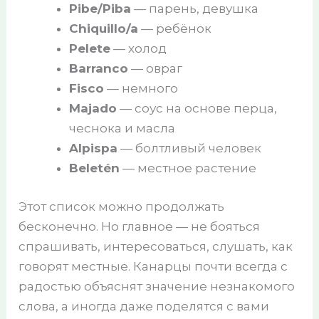
Pibe/Piba
— парень, девушка
Chiquillo/a
— ребёнок
Pelete
— холод
Barranco
— овраг
Fisco
— немного
Majado
— соус на основе перца,
чеснока и масла
Alpispa
— болтливый человек
Beletén
— местное растение
Этот список можно продолжать
бесконечно. Но главное — не бояться
спрашивать, интересоваться, слушать, как
говорят местные. Канарцы почти всегда с
радостью объяснят значение незнакомого
слова, а иногда даже поделятся с вами