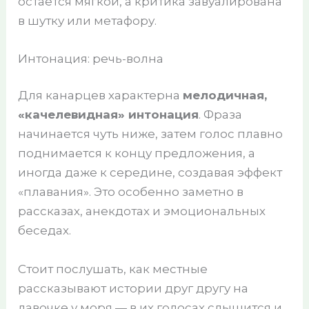
остается мягкой, а критика завуалирована
в шутку или метафору.
Интонация: речь-волна
Для канарцев характерна
мелодичная,
«качелевидная» интонация
. Фраза
начинается чуть ниже, затем голос плавно
поднимается к концу предложения, а
иногда даже к середине, создавая эффект
«плавания». Это особенно заметно в
рассказах, анекдотах и эмоциональных
беседах.
Стоит послушать, как местные
рассказывают истории друг другу на
лавочке у моря — в их голосах слышится и