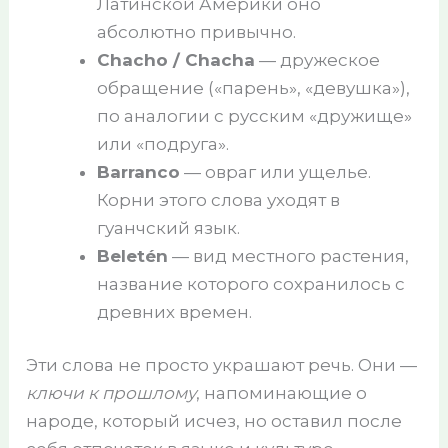
Латинской Америки оно
абсолютно привычно.
Chacho / Chacha
— дружеское
обращение («парень», «девушка»),
по аналогии с русским «дружище»
или «подруга».
Barranco
— овраг или ущелье.
Корни этого слова уходят в
гуанчский язык.
Beletén
— вид местного растения,
название которого сохранилось с
древних времен.
Эти слова не просто украшают речь. Они —
ключи к прошлому
, напоминающие о
народе, который исчез, но оставил после