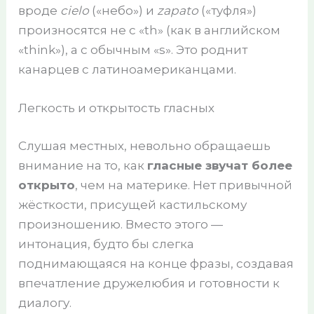
вроде
cielo
(«небо») и
zapato
(«туфля»)
произносятся не с «th» (как в английском
«think»), а с обычным «s». Это роднит
канарцев с латиноамериканцами.
Легкость и открытость гласных
Слушая местных, невольно обращаешь
внимание на то, как
гласные звучат более
открыто
, чем на материке. Нет привычной
жёсткости, присущей кастильскому
произношению. Вместо этого —
интонация, будто бы слегка
поднимающаяся на конце фразы, создавая
впечатление дружелюбия и готовности к
диалогу.