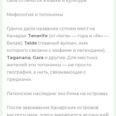
себя отпечаток в языке и культуре.
Мифология и топонимы
Гуанчи дали названия сотням мест на
Канарах:
Tenerife
(от «tene» — гора и «ife» —
белая),
Teide
(главный вулкан, имя
которого связано с мифами и легендами),
Taganana
,
Gara
и другие. Для местных
жителей эти топонимы — не просто
география, а нить, связывающая с
предками.
Латинское наследие: эхо Рима на островах
После завоевания Канарских островов
кастильцами, здесь закрепился испанский