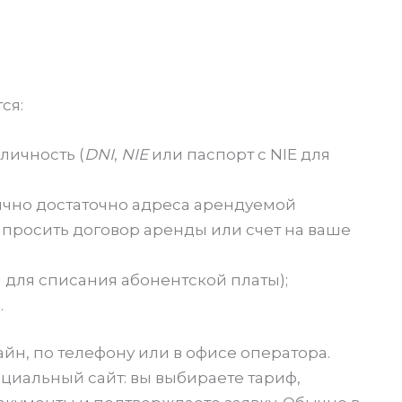
ся:
личность (
DNI
,
NIE
или паспорт с NIE для
чно достаточно адреса арендуемой
запросить договор аренды или счет на ваше
 для списания абонентской платы);
.
н, по телефону или в офисе оператора.
циальный сайт: вы выбираете тариф,