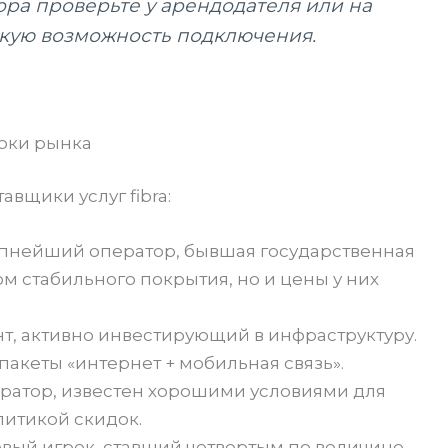
ра проверьте у арендодателя или на
скую возможность подключения.
оки рынка
вщики услуг fibra:
пнейший оператор, бывшая государственная
м стабильного покрытия, но и цены у них
т, активно инвестирующий в инфраструктуру.
пакеты «интернет + мобильная связь».
ратор, известен хорошими условиями для
литикой скидок.
вый игрок, ставший четвертым по величине