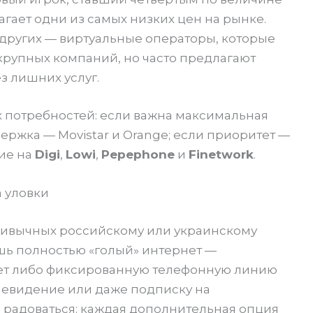
агает одни из самых низких цен на рынке.
 других — виртуальные операторы, которые
крупных компаний, но часто предлагают
з лишних услуг.
 потребностей: если важна максимальная
ержка — Movistar и Orange; если приоритет —
ние на
Digi
,
Lowi
,
Pepephone
и
Finetwork
.
а уловки
ривычных российскому или украинскому
шь полностью «голый» интернет —
т либо фиксированную телефонную линию
елевидение или даже подписку на
 радоваться: каждая дополнительная опция