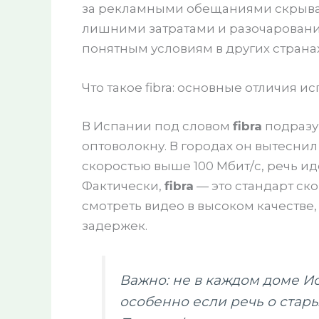
за рекламными обещаниями скрываю
лишними затратами и разочаровани
понятным условиям в других странах
Что такое fibra: основные отличия и
В Испании под словом
fibra
подразу
оптоволокну. В городах он вытеснил
скоростью выше 100 Мбит/с, речь и
Фактически,
fibra
— это стандарт ск
смотреть видео в высоком качестве,
задержек.
Важно: не в каждом доме И
особенно если речь о стары