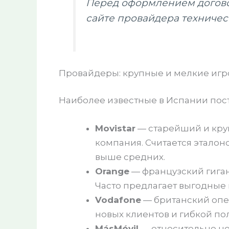
Перед оформлением догово
сайте провайдера техниче
Провайдеры: крупные и мелкие игр
Наиболее известные в Испании поста
Movistar
— старейший и кру
компания. Считается эталоно
выше средних.
Orange
— французский гиган
Часто предлагает выгодные 
Vodafone
— британский опе
новых клиентов и гибкой по
MásMóvil
— относительно но