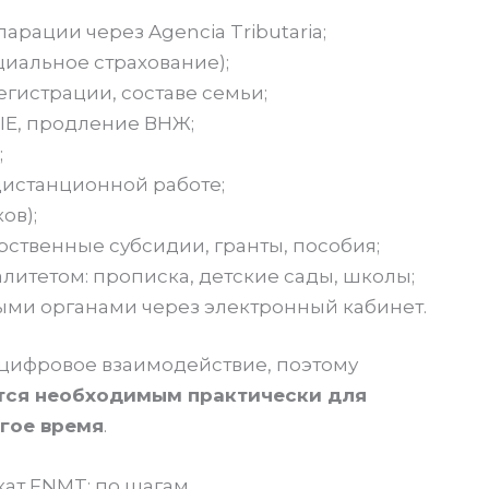
рации через Agencia Tributaria;
оциальное страхование);
егистрации, составе семьи;
E, продление ВНЖ;
;
дистанционной работе;
ов);
рственные субсидии, гранты, пособия;
итетом: прописка, детские сады, школы;
ыми органами через электронный кабинет.
 цифровое взаимодействие, поэтому
тся необходимым практически для
лгое время
.
кат FNMT: по шагам