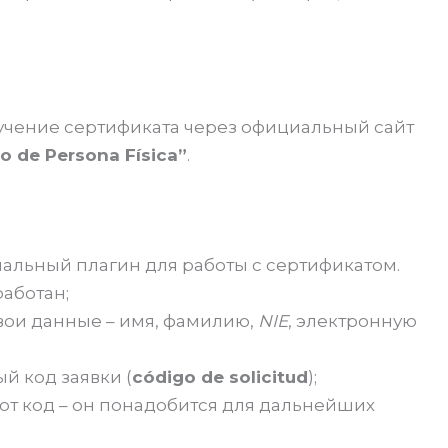
лучение сертификата через официальный сайт
do de Persona Física”
.
иальный плагин для работы с сертификатом.
работан;
вои данные – имя, фамилию,
NIE
, электронную
й код заявки (
código de solicitud
);
от код – он понадобится для дальнейших