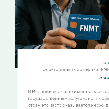
Гла
Электронный сертификат FNMT
От
Iuli
В Испании все чаще именно электро
государственным услугам, но и к об
стран это часто оказывается неожид