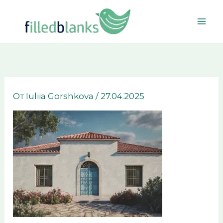
Перейти
к
содержимому
От
Iuliia Gorshkova
/
27.04.2025